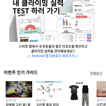
스피릿 앱에서 내 완등률과 월간 리포트를 확인하고
클라이밍 실력을 관리해보세요!!
📈 Android 앱 다운로드 바로가기 📈
이번주 인기 가이드
전체보기
클라이
클라이밍
클라이밍
스킨과
암벽화 고민 끝! 클
고민할 필요 없이