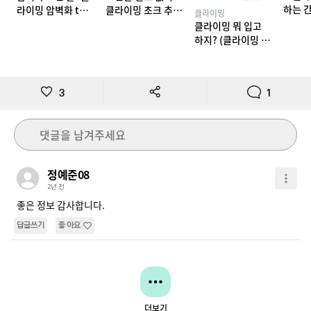
하는 
라이밍 암벽화 top
클라이밍 초크 추천
클라이밍
밍 테이
10 추천
TOP 7
클라이밍 뭐 입고
하지? (클라이밍 복
장)
3
1
댓글을 남겨주세요
정예준08
2년 전
좋은 정보 감사합니다.
답글쓰기
좋아요
더보기