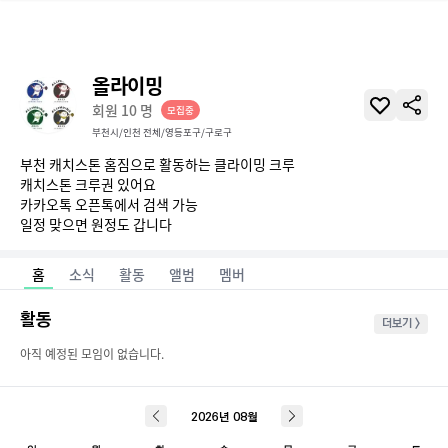
올라이밍
회원
10
명
모집중
부천시/인천 전체/영등포구/구로구
부천 캐치스톤 홈짐으로 활동하는 클라이밍 크루

캐치스톤 크루권 있어요

카카오톡 오픈톡에서 검색 가능

일정 맞으면 원정도 갑니다
홈
소식
활동
앨범
멤버
활동
더보기 >
아직 예정된 모임이 없습니다.
2026
년
08
월