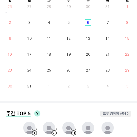
일
월
화
수
목
금
토
26
27
28
29
30
31
1
2
3
4
5
6
7
8
9
10
11
12
13
14
15
16
17
18
19
20
21
22
23
24
25
26
27
28
29
30
31
1
2
3
4
5
주간 TOP 5
크루 명예의 전당 >
매주 월요일부터 일요일까지 가장 클라이밍 시간이 많은 유저를 실시간으로 반영.
동점자 처리방식 : 클라이밍 횟수가 많은 순
🥇
🥈
🥉