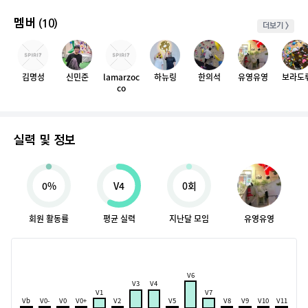
멤버
(10)
더보기 >
김명성
신민준
lamarzoc
하뉴링
한의석
유영유영
보라도
co
실력 및 정보
0%
V4
0회
회원 활동률
평균 실력
지난달 모임
유영유영
V6
V3
V4
V1
V7
Vb
V0-
V0
V0+
V2
V5
V8
V9
V10
V11