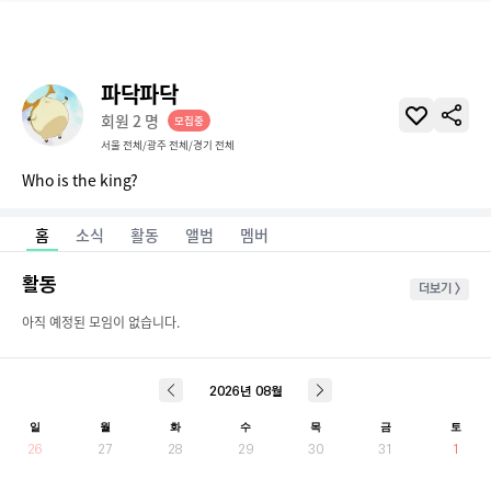
파닥파닥
회원
2
명
모집중
서울 전체/광주 전체/경기 전체
Who is the king?
홈
소식
활동
앨범
멤버
활동
더보기 >
아직 예정된 모임이 없습니다.
2026
년
08
월
일
월
화
수
목
금
토
26
27
28
29
30
31
1