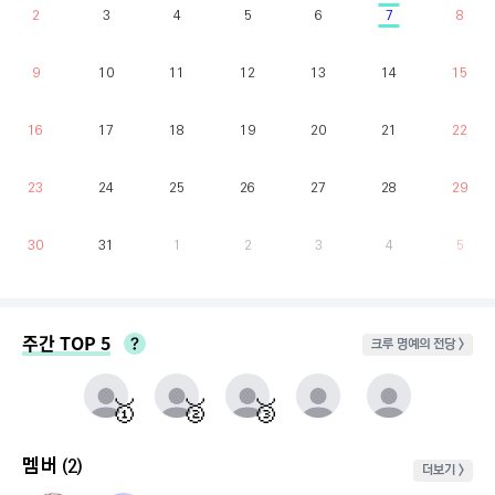
2
3
4
5
6
7
8
9
10
11
12
13
14
15
16
17
18
19
20
21
22
23
24
25
26
27
28
29
30
31
1
2
3
4
5
주간 TOP 5
크루 명예의 전당 >
매주 월요일부터 일요일까지 가장 클라이밍 시간이 많은 유저를 실시간으로 반영.
동점자 처리방식 : 클라이밍 횟수가 많은 순
🥇
🥈
🥉
멤버
(2)
더보기 >