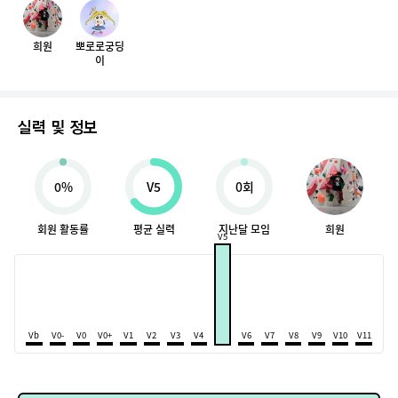
희원
뽀로로궁딩
이
실력 및 정보
0%
V5
0회
회원 활동률
평균 실력
지난달 모임
희원
V5
Vb
V0-
V0
V0+
V1
V2
V3
V4
V6
V7
V8
V9
V10
V11