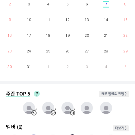
2
3
4
5
6
7
8
9
10
11
12
13
14
15
16
17
18
19
20
21
22
23
24
25
26
27
28
29
30
31
1
2
3
4
5
주간 TOP 5
크루 명예의 전당 >
매주 월요일부터 일요일까지 가장 클라이밍 시간이 많은 유저를 실시간으로 반영.
동점자 처리방식 : 클라이밍 횟수가 많은 순
🥇
🥈
🥉
멤버
(6)
더보기 >