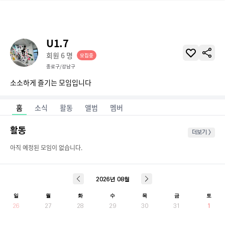
U1.7
회원
6
명
모집중
종로구/강남구
소소하게 즐기는 모임입니다
홈
소식
활동
앨범
멤버
활동
더보기 >
아직 예정된 모임이 없습니다.
2026
년
08
월
일
월
화
수
목
금
토
26
27
28
29
30
31
1