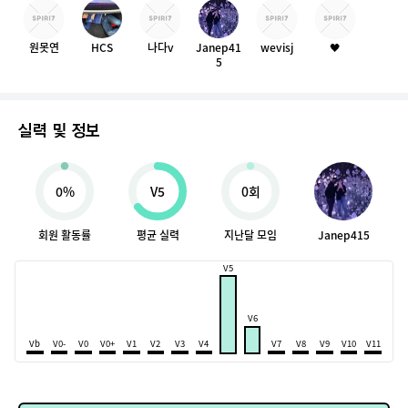
원못연
HCS
나다v
Janep41
wevisj
🖤
5
실력 및 정보
0%
V5
0회
회원 활동률
평균 실력
지난달 모임
Janep415
V5
V6
Vb
V0-
V0
V0+
V1
V2
V3
V4
V7
V8
V9
V10
V11