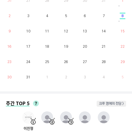
26
27
28
29
30
31
1
2
3
4
5
6
7
8
9
10
11
12
13
14
15
16
17
18
19
20
21
22
23
24
25
26
27
28
29
30
31
1
2
3
4
5
주간 TOP 5
크루 명예의 전당 >
매주 월요일부터 일요일까지 가장 클라이밍 시간이 많은 유저를 실시간으로 반영.
동점자 처리방식 : 클라이밍 횟수가 많은 순
🥇
🥈
🥉
이진형