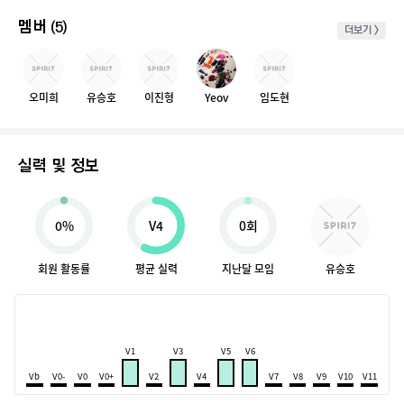
멤버
(5)
더보기 >
오미희
유승호
이진형
Yeov
임도현
실력 및 정보
0%
V4
0회
회원 활동률
평균 실력
지난달 모임
유승호
V1
V3
V5
V6
Vb
V0-
V0
V0+
V2
V4
V7
V8
V9
V10
V11