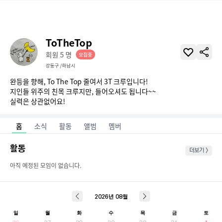
ToTheTop
회원
5
명
모집중
강동구 /하남시
완등을 향해, To The Top 줄여서 3T 크루입니다!

지인들 위주의 친목 크루지만, 들어오셔도 됩니다~~

실력은 상관없어요!
홈
소식
활동
앨범
멤버
활동
더보기 >
아직 예정된 모임이 없습니다.
2026
년
08
월
일
월
화
수
목
금
토