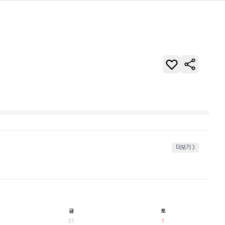
더보기 >
금
토
31
1