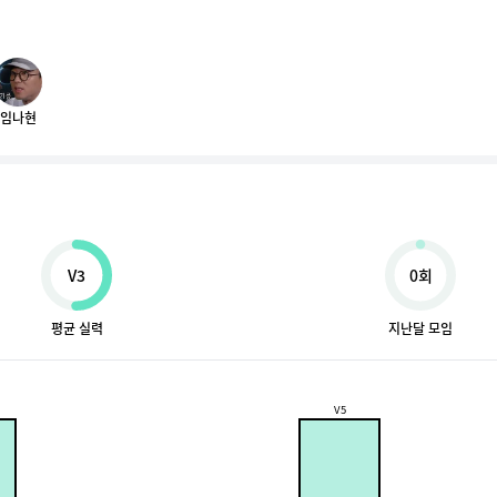
임나현
V3
0회
평균 실력
지난달 모임
V5