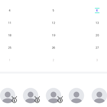
4
5
6
11
12
13
18
19
20
25
26
27
1
2
3
매주 월요일부터 일요일까지 가장 클라이밍 시간이 많은 유저를 실시간으로 반영.
동점자 처리방식 : 클라이밍 횟수가 많은 순
🥇
🥈
🥉