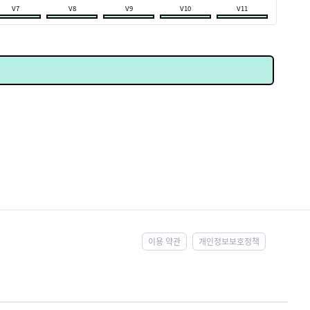
V7
V8
V9
V10
V11
이용 약관
개인정보보호정책