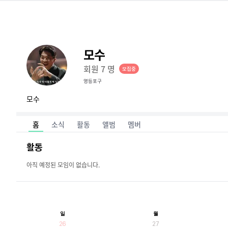
모수
회원
7
명
모집중
영등포구
모수
홈
소식
활동
앨범
멤버
활동
아직 예정된 모임이 없습니다.
일
월
26
27