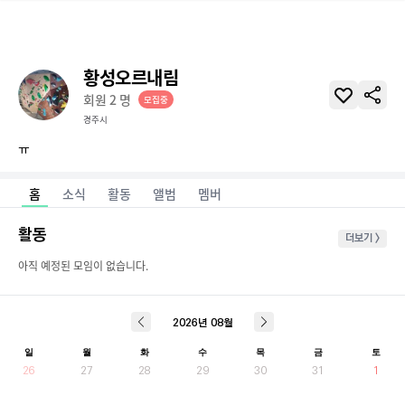
황성오르내림
회원
2
명
모집중
경주시
ㅠ
홈
소식
활동
앨범
멤버
활동
더보기 >
아직 예정된 모임이 없습니다.
2026
년
08
월
일
월
화
수
목
금
토
26
27
28
29
30
31
1