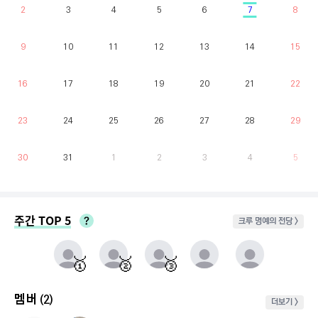
2
3
4
5
6
7
8
9
10
11
12
13
14
15
16
17
18
19
20
21
22
23
24
25
26
27
28
29
30
31
1
2
3
4
5
주간 TOP 5
크루 명예의 전당 >
매주 월요일부터 일요일까지 가장 클라이밍 시간이 많은 유저를 실시간으로 반영.
동점자 처리방식 : 클라이밍 횟수가 많은 순
🥇
🥈
🥉
멤버
(2)
더보기 >