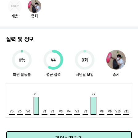
재은
중키
실력 및 정보
0%
V4
0회
회원 활동률
평균 실력
지난달 모임
중키
V0+
V7
Vb
V0-
V0
V1
V2
V3
V4
V5
V6
V8
V9
V10
V11
가입신청하기