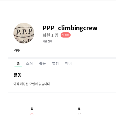
PPP_climbingcrew
회원
1
명
모집중
서울 전체
PPP
홈
소식
활동
앨범
멤버
활동
아직 예정된 모임이 없습니다.
일
월
26
27