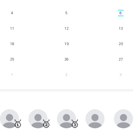
4
5
6
11
12
13
18
19
20
25
26
27
1
2
3
매주 월요일부터 일요일까지 가장 클라이밍 시간이 많은 유저를 실시간으로 반영.
동점자 처리방식 : 클라이밍 횟수가 많은 순
🥇
🥈
🥉