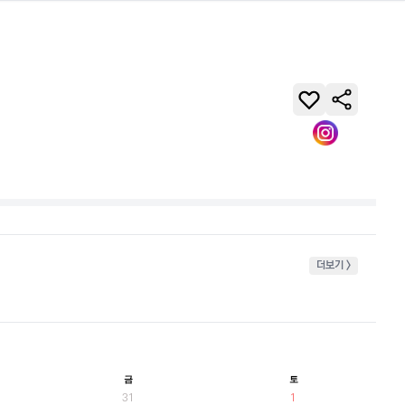
더보기 >
금
토
31
1