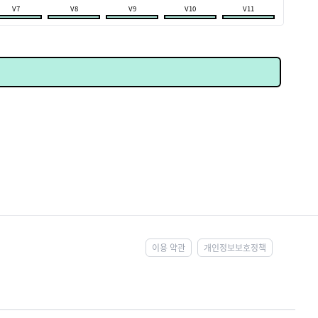
V7
V8
V9
V10
V11
이용 약관
개인정보보호정책