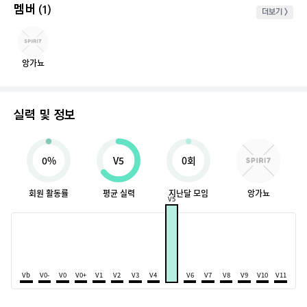
멤버
(1)
더보기 >
앙가뇨
실력 및 정보
0%
V5
0회
회원 활동률
평균 실력
지난달 모임
앙가뇨
V5
Vb
V0-
V0
V0+
V1
V2
V3
V4
V6
V7
V8
V9
V10
V11