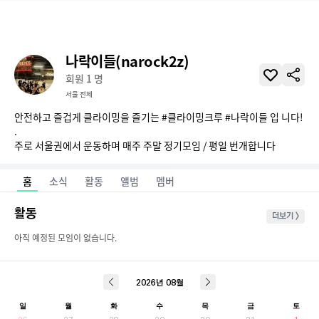
나락이들(narock2z)
회원
1
명
서울 전체
안전하고 즐겁게 클라이밍을 즐기는 #클라이밍크루 #나락이들 입 니다! 
.

주로 서울권에서 운동하며 매주 주말 정기모임 / 평일 번개합니다
홈
소식
활동
앨범
멤버
활동
더보기 >
아직 예정된 모임이 없습니다.
2026
년
08
월
일
월
화
수
목
금
토