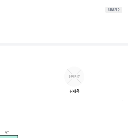
더보기 >
김재욱
V7