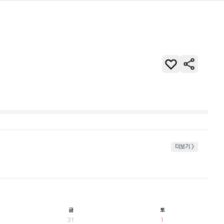
더보기 >
금
토
31
1