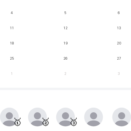
4
5
6
11
12
13
18
19
20
25
26
27
1
2
3
매주 월요일부터 일요일까지 가장 클라이밍 시간이 많은 유저를 실시간으로 반영.
동점자 처리방식 : 클라이밍 횟수가 많은 순
🥇
🥈
🥉