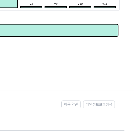
V8
V9
V10
V11
이용 약관
개인정보보호정책