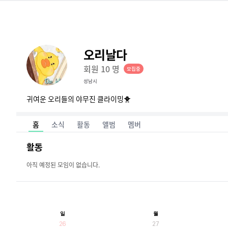
오리날다
회원
10
명
모집중
성남시
귀여운 오리들의 야무진 클라이밍🐥
홈
소식
활동
앨범
멤버
활동
아직 예정된 모임이 없습니다.
일
월
26
27