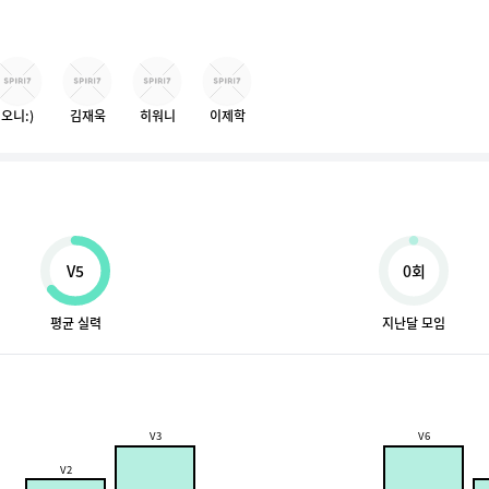
오니:)
김재욱
히워니
이제학
V5
0회
평균 실력
지난달 모임
V3
V6
V2