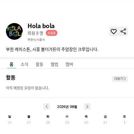
Hola bola
회원
8
명
모집중
부천시/시흥시
홈
소식
활동
앨범
멤버
활동
더보기 >
아직 예정된 모임이 없습니다.
2026
년
08
월
일
월
화
수
목
금
토
26
27
28
29
30
31
1