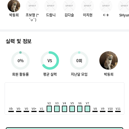
박동희
조보형 (*
드랍니
김다슬
이치현
ㄷㅎ
SHyu
´∪`)
실력 및 정보
0%
V5
0회
회원 활동률
평균 실력
지난달 모임
박동희
V2
V3
V4
V5
V6
V7
Vb
V0-
V0
V0+
V1
V8
V9
V10
V11