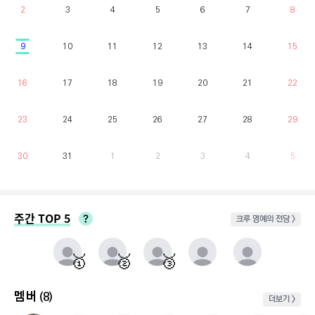
2
3
4
5
6
7
8
9
10
11
12
13
14
15
16
17
18
19
20
21
22
23
24
25
26
27
28
29
30
31
1
2
3
4
5
주간 TOP 5
크루 명예의 전당 >
매주 월요일부터 일요일까지 가장 클라이밍 시간이 많은 유저를 실시간으로 반영.
동점자 처리방식 : 클라이밍 횟수가 많은 순
🥇
🥈
🥉
멤버
(8)
더보기 >