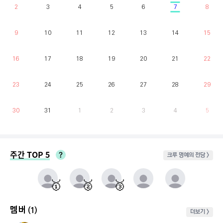
2
3
4
5
6
7
8
9
10
11
12
13
14
15
16
17
18
19
20
21
22
23
24
25
26
27
28
29
30
31
1
2
3
4
5
주간 TOP 5
크루 명예의 전당 >
매주 월요일부터 일요일까지 가장 클라이밍 시간이 많은 유저를 실시간으로 반영.
동점자 처리방식 : 클라이밍 횟수가 많은 순
🥇
🥈
🥉
멤버
(1)
더보기 >