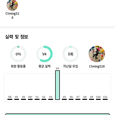
Clming52
8
실력 및 정보
0%
V4
0회
회원 활동률
평균 실력
지난달 모임
Clming528
V4
Vb
V0-
V0
V0+
V1
V2
V3
V5
V6
V7
V8
V9
V10
V11