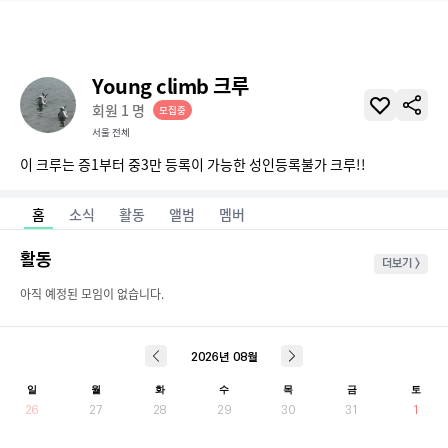
Young climb 크루
회원
1
명
모집중
서울 전체
이 크루는 증1부터 중3만 등록이 가능한 성인등록불가 크루!!
홈
소식
활동
앨범
멤버
활동
더보기 >
아직 예정된 모임이 없습니다.
2026
년
08
월
일
월
화
수
목
금
토
26
27
28
29
30
31
1