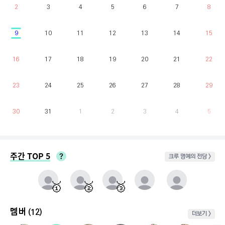
2
3
4
5
6
7
8
9
10
11
12
13
14
15
16
17
18
19
20
21
22
23
24
25
26
27
28
29
30
31
1
2
3
4
5
주간 TOP 5
크루 명예의 전당 >
매주 월요일부터 일요일까지 가장 클라이밍 시간이 많은 유저를 실시간으로 반영.
동점자 처리방식 : 클라이밍 횟수가 많은 순
🥇
🥈
🥉
멤버
(12)
더보기 >