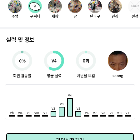
주멍
구써니
쟤짱
담
탄다구
면경
선갱
실력 및 정보
0%
V4
0회
회원 활동률
평균 실력
지난달 모임
seong
V4
V3
V2
V5
Vb
V0-
V0
V0+
V1
V6
V7
V8
V9
V10
V11
가입신청하기