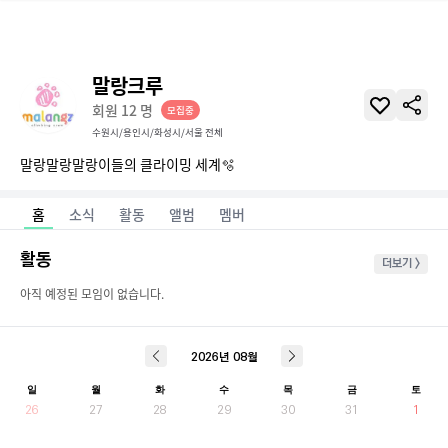
말랑크루
회원
12
명
모집중
수원시/용인시/화성시/서울 전체
말랑말랑말랑이들의 클라이밍 세계🫧
홈
소식
활동
앨범
멤버
활동
더보기 >
아직 예정된 모임이 없습니다.
2026
년
08
월
일
월
화
수
목
금
토
26
27
28
29
30
31
1