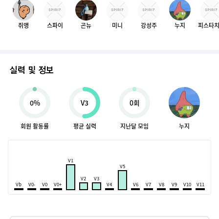
쥐앵
스파이
곤뉴
미니
강성주
누지
피스타
실력 및 정보
0%
V3
0회
회원 활동률
평균 실력
지난달 모임
누지
V1
V5
V2
V3
Vb
V0-
V0
V0+
V4
V6
V7
V8
V9
V10
V11