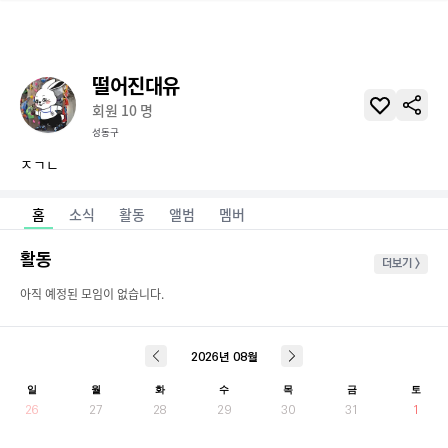
떨어진대유
회원
10
명
성동구
ㅈㄱㄴ
홈
소식
활동
앨범
멤버
활동
더보기 >
아직 예정된 모임이 없습니다.
2026
년
08
월
일
월
화
수
목
금
토
26
27
28
29
30
31
1