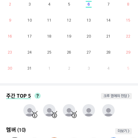
2
3
4
5
6
7
8
9
10
11
12
13
14
15
16
17
18
19
20
21
22
23
24
25
26
27
28
29
30
31
1
2
3
4
5
주간 TOP 5
크루 명예의 전당 >
매주 월요일부터 일요일까지 가장 클라이밍 시간이 많은 유저를 실시간으로 반영.
동점자 처리방식 : 클라이밍 횟수가 많은 순
🥇
🥈
🥉
멤버
(10)
더보기 >