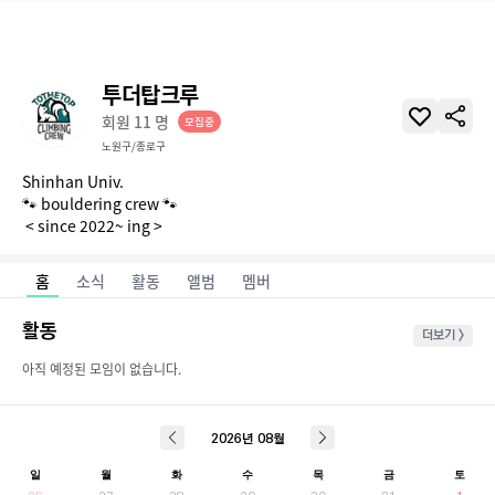
투더탑크루
회원
11
명
모집중
노원구/종로구
Shinhan Univ. 

🐾 bouldering crew 🐾

 < since 2022~ ing >
홈
소식
활동
앨범
멤버
활동
더보기 >
아직 예정된 모임이 없습니다.
2026
년
08
월
일
월
화
수
목
금
토