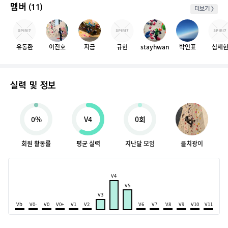
멤버
(11)
더보기 >
유동환
이진호
지금
규현
stayhwan
박인표
심세
실력 및 정보
0%
V4
0회
회원 활동률
평균 실력
지난달 모임
클치광이
V4
V5
V3
Vb
V0-
V0
V0+
V1
V2
V6
V7
V8
V9
V10
V11