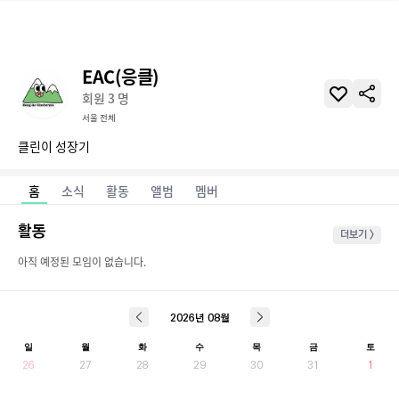
EAC(응클)
회원
3
명
서울 전체
클린이 성장기
홈
소식
활동
앨범
멤버
활동
더보기 >
아직 예정된 모임이 없습니다.
2026
년
08
월
일
월
화
수
목
금
토
26
27
28
29
30
31
1