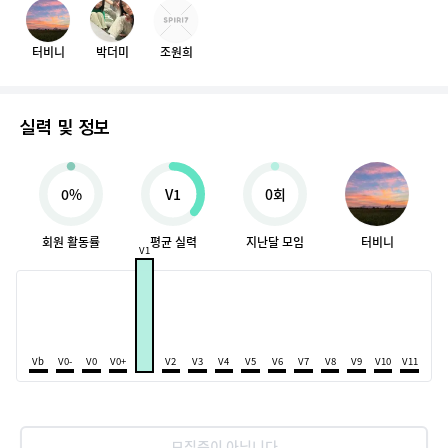
터비니
박더미
조원희
실력 및 정보
0%
V1
0회
회원 활동률
평균 실력
지난달 모임
터비니
V1
Vb
V0-
V0
V0+
V2
V3
V4
V5
V6
V7
V8
V9
V10
V11
모집중이 아닙니다