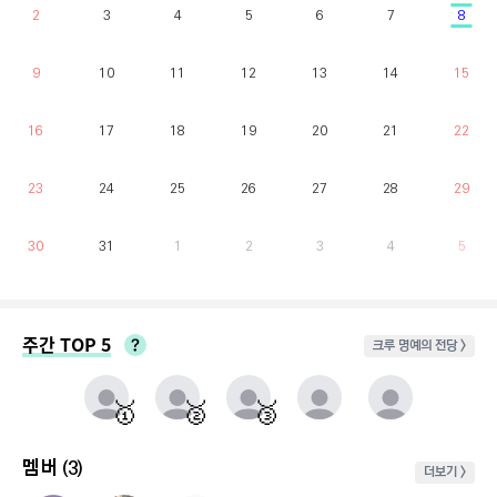
2
3
4
5
6
7
8
9
10
11
12
13
14
15
16
17
18
19
20
21
22
23
24
25
26
27
28
29
30
31
1
2
3
4
5
주간 TOP 5
크루 명예의 전당 >
매주 월요일부터 일요일까지 가장 클라이밍 시간이 많은 유저를 실시간으로 반영.
동점자 처리방식 : 클라이밍 횟수가 많은 순
🥇
🥈
🥉
멤버
(3)
더보기 >