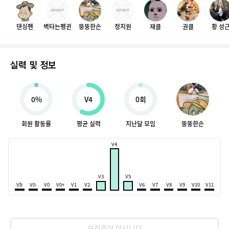
댄싱펜
벽타는펭귄
뚱뚱한손
정지원
재클
권클
황 성
실력 및 정보
0%
V4
0회
회원 활동률
평균 실력
지난달 모임
뚱뚱한손
V4
V3
V5
Vb
V0-
V0
V0+
V1
V2
V6
V7
V8
V9
V10
V11
모집중이 아닙니다