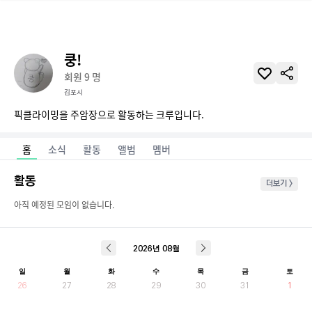
쿵!
회원
9
명
김포시
픽클라이밍을 주암장으로 활동하는 크루입니다.
홈
소식
활동
앨범
멤버
활동
더보기 >
아직 예정된 모임이 없습니다.
2026
년
08
월
일
월
화
수
목
금
토
26
27
28
29
30
31
1