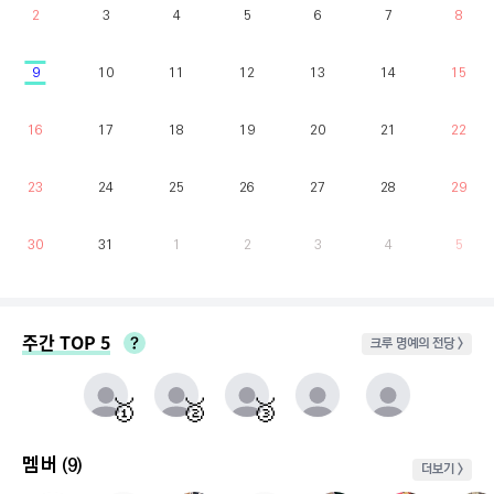
2
3
4
5
6
7
8
9
10
11
12
13
14
15
16
17
18
19
20
21
22
23
24
25
26
27
28
29
30
31
1
2
3
4
5
주간 TOP 5
크루 명예의 전당 >
매주 월요일부터 일요일까지 가장 클라이밍 시간이 많은 유저를 실시간으로 반영.
동점자 처리방식 : 클라이밍 횟수가 많은 순
🥇
🥈
🥉
멤버
(9)
더보기 >