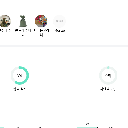
여신혜주
큰모래주머
벽타는고라
Monzo
니
니
V4
0회
평균 실력
지난달 모임
V5