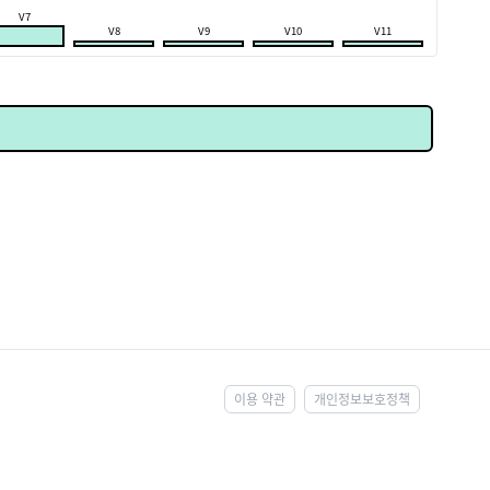
V7
V8
V9
V10
V11
이용 약관
개인정보보호정책