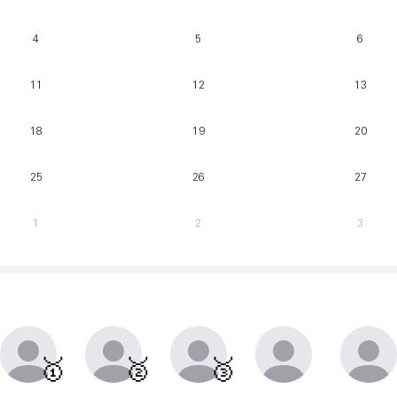
4
5
6
11
12
13
18
19
20
25
26
27
1
2
3
매주 월요일부터 일요일까지 가장 클라이밍 시간이 많은 유저를 실시간으로 반영.
동점자 처리방식 : 클라이밍 횟수가 많은 순
🥇
🥈
🥉