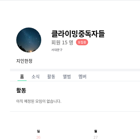
클라이밍중독자들
회원
15
명
모집중
서대문구
지인한정
홈
소식
활동
앨범
멤버
활동
아직 예정된 모임이 없습니다.
일
월
26
27