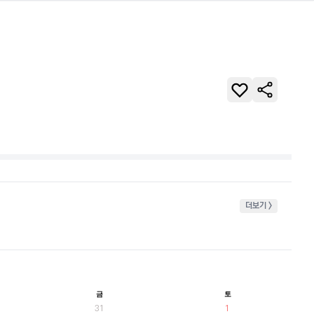
더보기 >
금
토
31
1