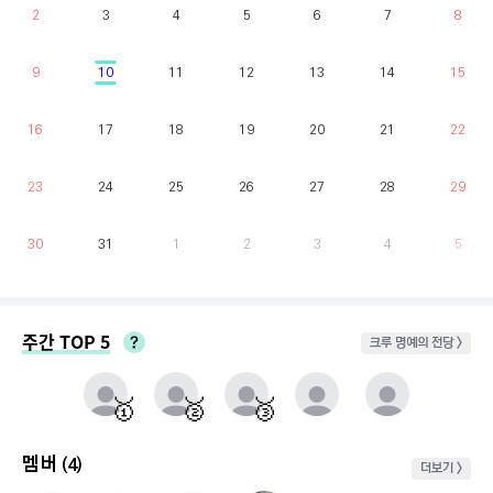
2
3
4
5
6
7
8
9
10
11
12
13
14
15
16
17
18
19
20
21
22
23
24
25
26
27
28
29
30
31
1
2
3
4
5
주간 TOP 5
크루 명예의 전당 >
매주 월요일부터 일요일까지 가장 클라이밍 시간이 많은 유저를 실시간으로 반영.
동점자 처리방식 : 클라이밍 횟수가 많은 순
🥇
🥈
🥉
멤버
(4)
더보기 >