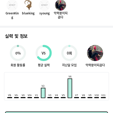
GreenKin
blueking
syoung
악력왕이되
g
곱다
실력 및 정보
0%
V5
0회
회원 활동률
평균 실력
지난달 모임
악력왕이되곱다
V6
V2
Vb
V0-
V0
V0+
V1
V3
V4
V5
V7
V8
V9
V10
V11