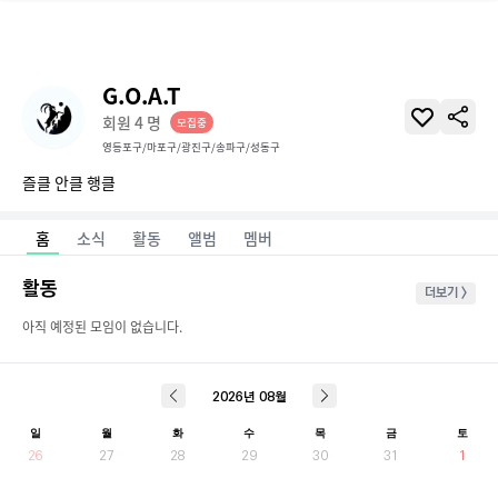
G.O.A.T
회원
4
명
모집중
영등포구/마포구/광진구/송파구/성동구
즐클 안클 행클
홈
소식
활동
앨범
멤버
활동
더보기 >
아직 예정된 모임이 없습니다.
2026
년
08
월
일
월
화
수
목
금
토
26
27
28
29
30
31
1