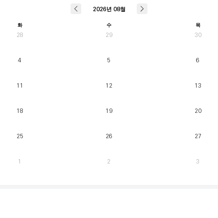
2026
년
08
월
화
수
목
28
29
30
4
5
6
11
12
13
18
19
20
25
26
27
1
2
3
매주 월요일부터 일요일까지 가장 클라이밍 시간이 많은 유저를 실시간으로 반영.