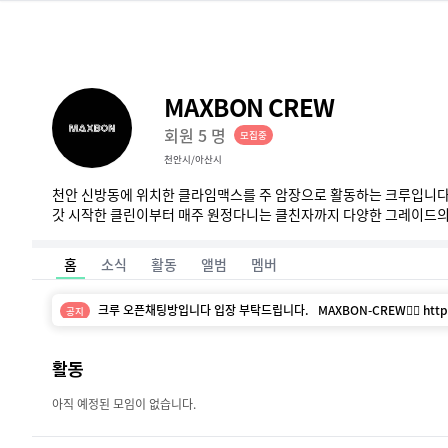
MAXBON CREW
회원
5
명
모집중
천안시/아산시
천안 신방동에 위치한 클라임맥스를 주 암장으로 활동하는 크루입니다.
갓 시작한 클린이부터 매주 원정다니는 클친자까지 다양한 그레이드의
홈
소식
활동
앨범
멤버
크루 오픈채팅방입니다 입장 부탁드립니다. MAXBON-CREW🧗‍♀️ https:/
공지
활동
아직 예정된 모임이 없습니다.