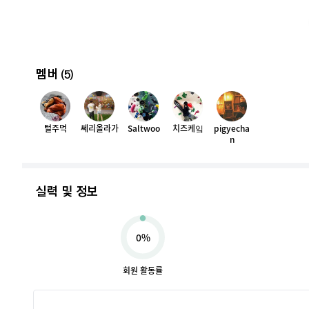
멤버
(5)
털주먹
쎄리올라가
Saltwoo
치즈케잌
pigyecha
n
실력 및 정보
0%
회원 활동률