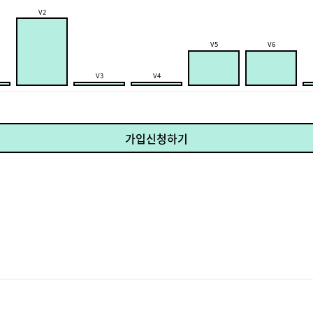
V2
V5
V6
V3
V4
가입신청하기