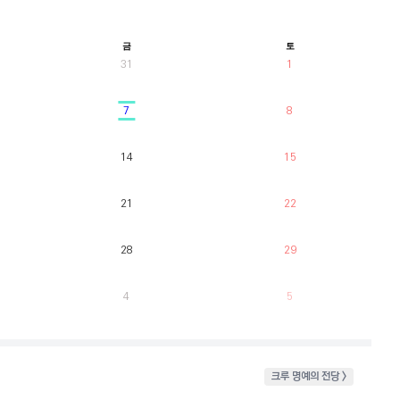
금
토
31
1
7
8
14
15
21
22
28
29
4
5
크루 명예의 전당 >