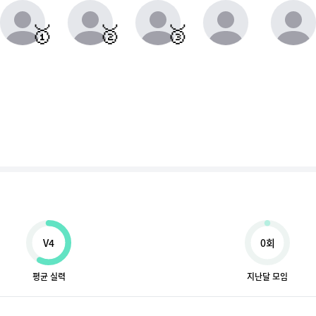
동점자 처리방식 : 클라이밍 횟수가 많은 순
🥇
🥈
🥉
V4
0회
평균 실력
지난달 모임