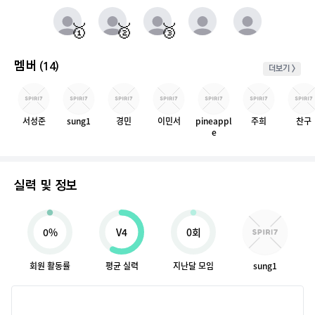
매주 월요일부터 일요일까지 가장 클라이밍 시간이 많은 유저를 실시간으로 반영.
동점자 처리방식 : 클라이밍 횟수가 많은 순
🥇
🥈
🥉
멤버
(14)
더보기 >
서성준
sung1
경민
이민서
pineappl
주희
찬구
e
실력 및 정보
0%
V4
0회
회원 활동률
평균 실력
지난달 모임
sung1