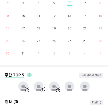
2
3
4
5
6
7
8
9
10
11
12
13
14
15
16
17
18
19
20
21
22
23
24
25
26
27
28
29
30
31
1
2
3
4
5
주간 TOP 5
크루 명예의 전당 >
매주 월요일부터 일요일까지 가장 클라이밍 시간이 많은 유저를 실시간으로 반영.
동점자 처리방식 : 클라이밍 횟수가 많은 순
🥇
🥈
🥉
멤버
(3)
더보기 >