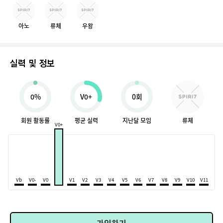
아노
류체
우왕
실력 및 정보
0%
V0+
0회
회원 활동률
평균 실력
지난달 모임
류체
V0+
Vb
V0-
V0
V1
V2
V3
V4
V5
V6
V7
V8
V9
V10
V11
가입하기