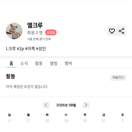
엘크루
회원
3
명
모집중
서울 전체/경기 전체
L크루 #2p #이쪽 #성인
홈
소식
활동
앨범
멤버
활동
더보기 >
아직 예정된 모임이 없습니다.
2026
년
08
월
일
월
화
수
목
금
토
26
27
28
29
30
31
1