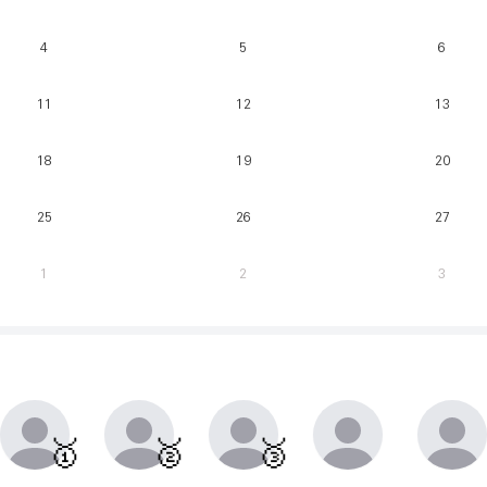
4
5
6
11
12
13
18
19
20
25
26
27
1
2
3
매주 월요일부터 일요일까지 가장 클라이밍 시간이 많은 유저를 실시간으로 반영.
동점자 처리방식 : 클라이밍 횟수가 많은 순
🥇
🥈
🥉