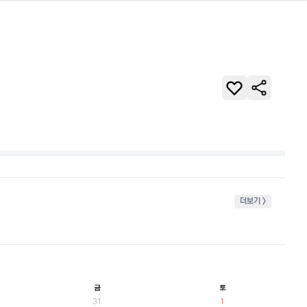
더보기 >
금
토
31
1