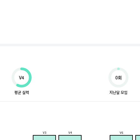
V4
0회
평균 실력
지난달 모임
V3
V4
V6