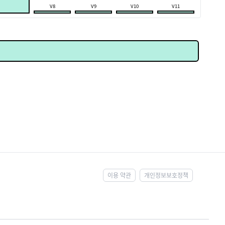
V8
V9
V10
V11
이용 약관
개인정보보호정책