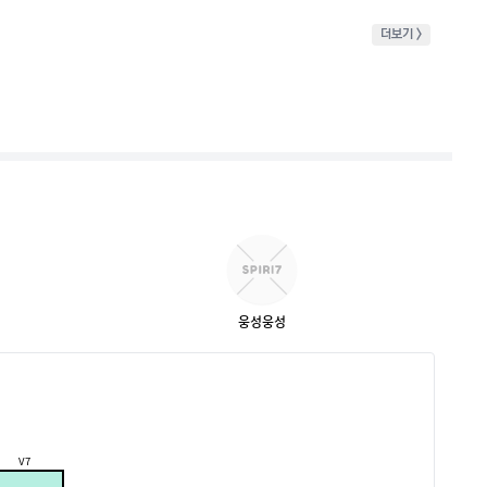
더보기 >
웅성웅성
V7