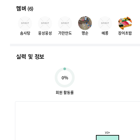
멤버
(6)
솜사탕
웅성웅성
가만안도
행순
메롱
장어초밥
실력 및 정보
0%
회원 활동률
V0+