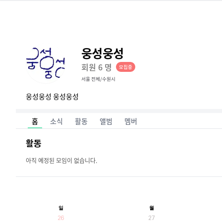
웅성웅성
회원
6
명
모집중
서울 전체/수원시
웅성웅성 웅성웅성
홈
소식
활동
앨범
멤버
활동
아직 예정된 모임이 없습니다.
일
월
26
27