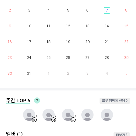
2
3
4
5
6
7
8
9
10
11
12
13
14
15
16
17
18
19
20
21
22
23
24
25
26
27
28
29
30
31
1
2
3
4
5
주간 TOP 5
크루 명예의 전당 >
매주 월요일부터 일요일까지 가장 클라이밍 시간이 많은 유저를 실시간으로 반영.
동점자 처리방식 : 클라이밍 횟수가 많은 순
🥇
🥈
🥉
멤버
(1)
더보기 >