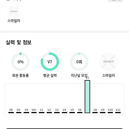
스마일러
실력 및 정보
0%
V7
0회
회원 활동률
평균 실력
지난달 모임
스마일러
V7
Vb
V0-
V0
V0+
V1
V2
V3
V4
V5
V6
V8
V9
V10
V11