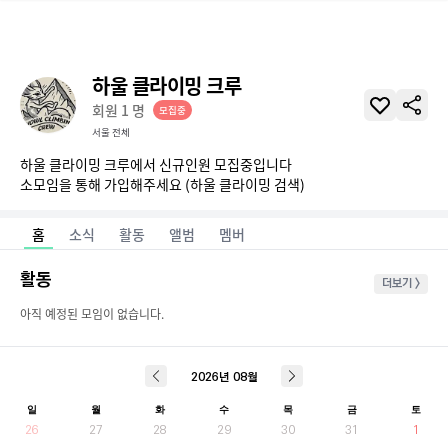
하울 클라이밍 크루
회원
1
명
모집중
서울 전체
하울 클라이밍 크루에서 신규인원 모집중입니다

소모임을 통해 가입해주세요 (하울 클라이밍 검색)
홈
소식
활동
앨범
멤버
활동
더보기 >
아직 예정된 모임이 없습니다.
2026
년
08
월
일
월
화
수
목
금
토
26
27
28
29
30
31
1