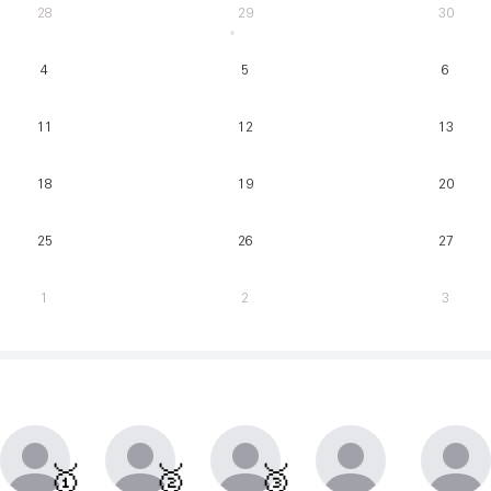
28
29
30
4
5
6
11
12
13
18
19
20
25
26
27
1
2
3
매주 월요일부터 일요일까지 가장 클라이밍 시간이 많은 유저를 실시간으로 반영.
동점자 처리방식 : 클라이밍 횟수가 많은 순
🥇
🥈
🥉