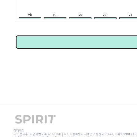
Vb
V0-
V0
V0+
V1
아더데이
대표 전희주 | 사업자번호 475-31-01041 | 주소 서울특별시 서대문구 성산로 512-42, 이화 CONNECTI