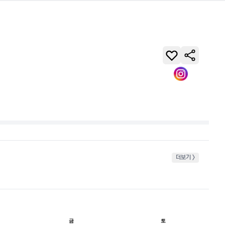
더보기 >
금
토