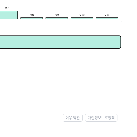
V7
V8
V9
V10
V11
이용 약관
개인정보보호정책