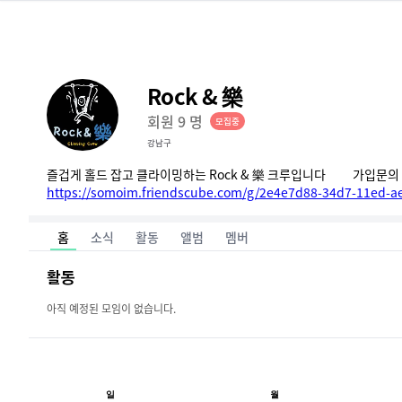
Rock & 樂
회원
9
명
모집중
강남구
https://somoim.friendscube.com/g/2e4e7d88-34d7-11ed-a
홈
소식
활동
앨범
멤버
활동
아직 예정된 모임이 없습니다.
일
월