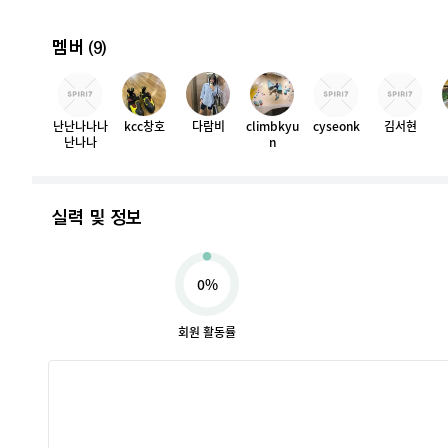
멤버
(9)
난난나나나
kcc창호
다람비
climbkyu
cyseonk
김서현
난나나
n
실력 및 정보
0%
회원 활동률