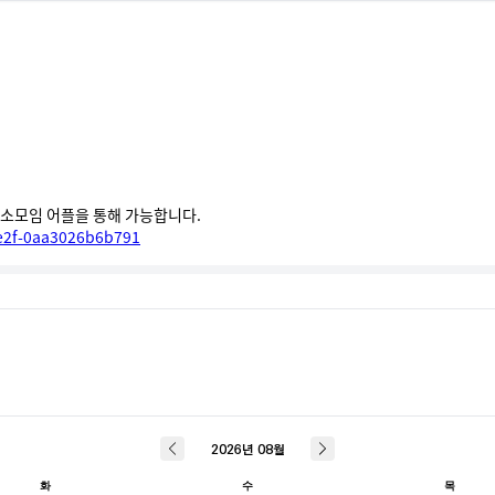
e2f-0aa3026b6b791
2026
년
08
월
화
수
목