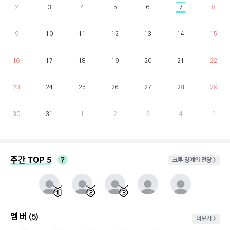
2
3
4
5
6
7
8
9
10
11
12
13
14
15
16
17
18
19
20
21
22
23
24
25
26
27
28
29
30
31
1
2
3
4
5
주간 TOP 5
크루 명예의 전당 >
매주 월요일부터 일요일까지 가장 클라이밍 시간이 많은 유저를 실시간으로 반영.
동점자 처리방식 : 클라이밍 횟수가 많은 순
🥇
🥈
🥉
멤버
(5)
더보기 >