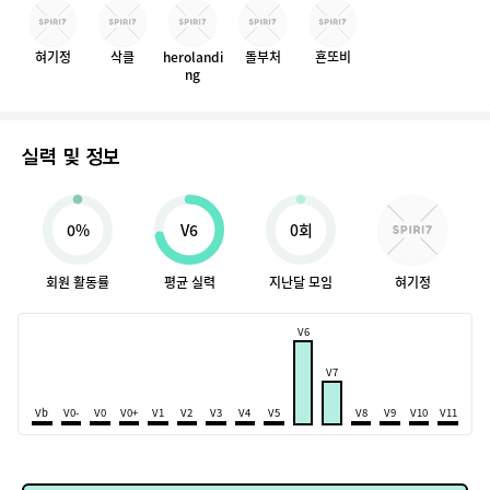
혀기정
삭클
herolandi
돌부처
횬또비
ng
실력 및 정보
0%
V6
0회
회원 활동률
평균 실력
지난달 모임
혀기정
V6
V7
Vb
V0-
V0
V0+
V1
V2
V3
V4
V5
V8
V9
V10
V11