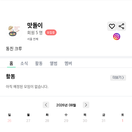
맛돌이
회원
5
명
모집중
서울 전체
동친 크루
홈
소식
활동
앨범
멤버
활동
더보기 >
아직 예정된 모임이 없습니다.
2026
년
08
월
일
월
화
수
목
금
토
26
27
28
29
30
31
1