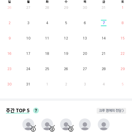
일
월
화
수
목
금
토
26
27
28
29
30
31
1
2
3
4
5
6
7
8
9
10
11
12
13
14
15
16
17
18
19
20
21
22
23
24
25
26
27
28
29
30
31
1
2
3
4
5
주간 TOP 5
크루 명예의 전당 >
매주 월요일부터 일요일까지 가장 클라이밍 시간이 많은 유저를 실시간으로 반영.
동점자 처리방식 : 클라이밍 횟수가 많은 순
🥇
🥈
🥉