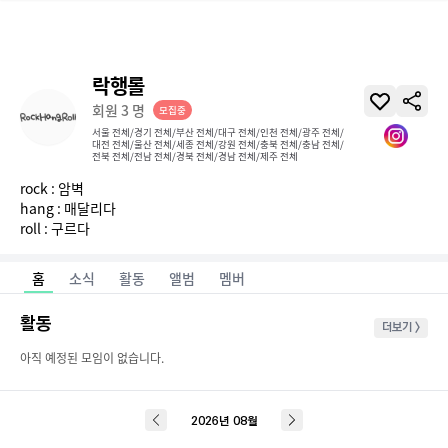
락행롤
회원
3
명
모집중
서울 전체/경기 전체/부산 전체/대구 전체/인천 전체/광주 전체/
대전 전체/울산 전체/세종 전체/강원 전체/충북 전체/충남 전체/
전북 전체/전남 전체/경북 전체/경남 전체/제주 전체
rock : 암벽

hang : 매달리다

roll : 구르다
홈
소식
활동
앨범
멤버
활동
더보기 >
아직 예정된 모임이 없습니다.
2026
년
08
월