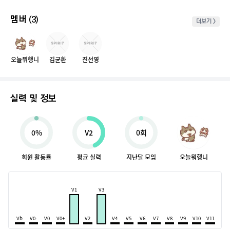
멤버
(3)
더보기 >
오늘뭐행니
김균환
진선영
실력 및 정보
0%
V2
0회
회원 활동률
평균 실력
지난달 모임
오늘뭐행니
V1
V3
Vb
V0-
V0
V0+
V2
V4
V5
V6
V7
V8
V9
V10
V11