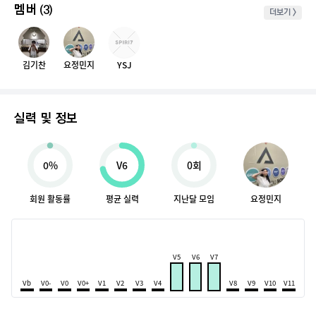
멤버
(3)
더보기 >
김기찬
요정민지
YSJ
실력 및 정보
0%
V6
0회
회원 활동률
평균 실력
지난달 모임
요정민지
V5
V6
V7
Vb
V0-
V0
V0+
V1
V2
V3
V4
V8
V9
V10
V11