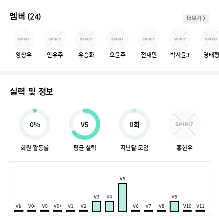
멤버
(24)
더보기 >
양상우
안유주
유승화
오윤주
전재민
박서윤3
영태
실력 및 정보
0%
V5
0회
회원 활동률
평균 실력
지난달 모임
홍현우
V5
V3
V4
V9
Vb
V0-
V0
V0+
V1
V2
V6
V7
V8
V10
V11