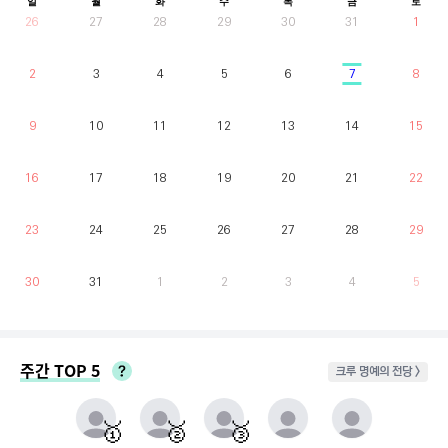
일
월
화
수
목
금
토
26
27
28
29
30
31
1
2
3
4
5
6
7
8
9
10
11
12
13
14
15
16
17
18
19
20
21
22
23
24
25
26
27
28
29
30
31
1
2
3
4
5
주간 TOP 5
크루 명예의 전당 >
매주 월요일부터 일요일까지 가장 클라이밍 시간이 많은 유저를 실시간으로 반영.
동점자 처리방식 : 클라이밍 횟수가 많은 순
🥇
🥈
🥉