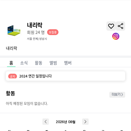
내리락
회원
24
명
모집중
서울 전체/성남시
내리락
홈
소식
활동
앨범
멤버
2024 연간 일정입니다
공지
활동
더보기 >
아직 예정된 모임이 없습니다.
2026
년
08
월