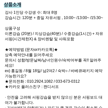
상품소개
강사 1인당 수강생 수: 최대 8명

강습시간: 120분 + 종일 자유서핑 , 10:00~ /13:00~ /15:30~

상품구성

이론강습 (20분) / 지상강습(40분) / 수중강습(1시간) + 자유 
서핑(시간제한X) & 장비렌탈 및 샤워포함

★예약방법 (문자or카카오톡)★

상측 예약안내를 읽어주세요

문의시 성함/방문날짜/남녀인원수/숙박여부를 꼭!! 알려주
세요!

ex) 홍길동 / 8월 18일/ 남2여2 / 숙박○ / 바베큐패키지 예약 
가능한가요?

★문의전화 : 010.2924.1082 / 033-673-0312

★카카오 플러스친구 : 캔디서프

· 안전을 고려해 서핑강습을 받지 않으신 분은 서핑보드 대
여가 불가합니다.

· 기상상태가 악화되거나 파도가 클 경우 강습이 취소될 수