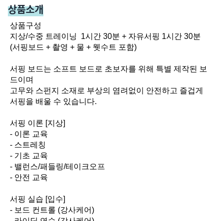
상품소개
상품구성

지상/수중 트레이닝  1시간 30분 + 자유서핑 1시간 30분

(서핑보드 + 촬영 + 물 + 웻수트 포함)

서핑 보드는 소프트 보드로 초보자를 위해 특별 제작된 보
드이며

고무와 스펀지 소재로 부상의 염려없이 안전하고 즐겁게 
서핑을 배울 수 있습니다.

서핑 이론 [지상]

- 이론 교육

- 스트레칭

- 기초 교육

- 밸런스/패들링/테이크오프

- 안전 교육

서핑 실습 [입수]

- 보드 컨트롤 (강사케어)

- 라이딩 연습 (강사케어)
