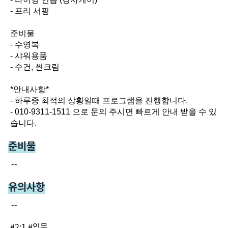
- 프리 서핑

준비물

- 수영복

- 샤워용품

- 수건, 썬크림

*안내사항*

- 하루중 최적의 상황일때 프로그램을 진행합니다.

- 010-9311-1511 으로 문의 주시면 빠르게 안내 받을 수 있
준비물
--
유의사항
--
#
2:1
#
입문