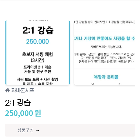
자바론서프
2:1 강습
250,000
원
상품구성
--