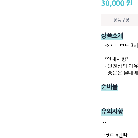
30,000
원
상품구성
--
상품소개
소프트보드 3시
*안내사항*

- 안전상의 이
- 중문은 물때
준비물
--
유의사항
--
#
보드
#
렌탈