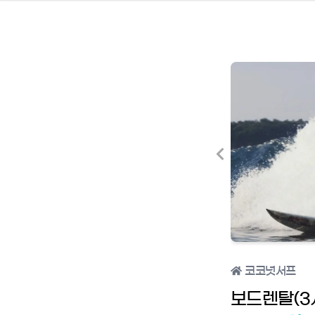
코코넛서프
보드렌탈(3