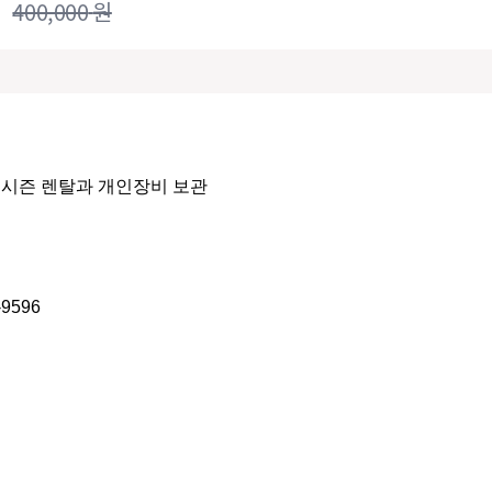
400,000
원
시즌 렌탈과 개인장비 보관

-9596