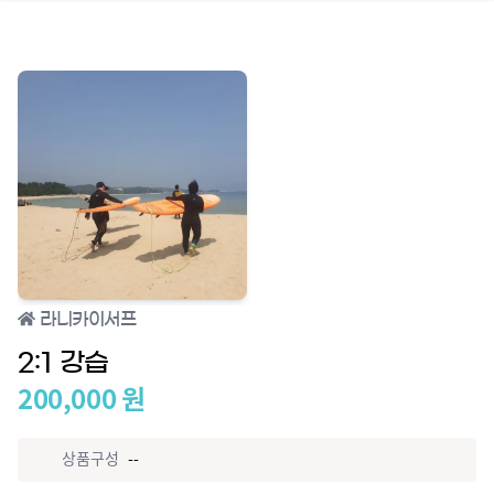
라니카이서프
2:1 강습
200,000
원
상품구성
--