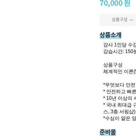
70,000
원
상품구성
--
상품소개
강사 1인당 수강
강습시간: 150분 
상품구성

체계적인 이론(5
*무엇보다 안전
* 안전하고 빠른
* 10년 이상의
* 국내 최대급
스, 3층 서핑샵)

*수심이 얕은 
준비물