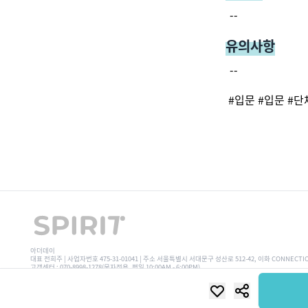
--
유의사항
--
#
입문
#
입문
#
단
아더데이
대표 전희주 | 사업자번호 475-31-01041 | 주소 서울특별시 서대문구 성산로 512-42, 이화 CONNECTI
고객센터 : 070-8998-1278(문자전용, 평일 10:00AM - 6:00PM)
Copyright © 2023 SPIRI7. All Rights Reserved.