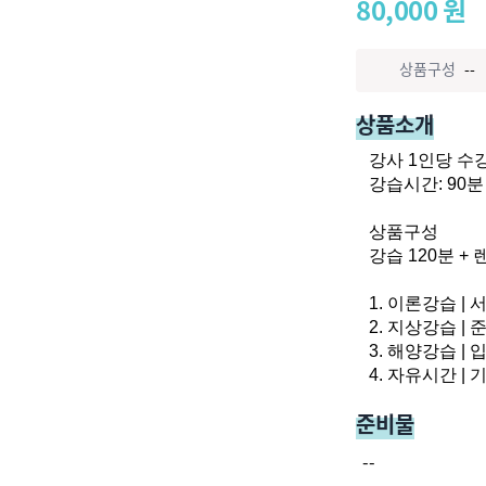
80,000
원
상품구성
--
상품소개
강사 1인당 수강생
강습시간: 90분
상품구성

강습 120분 + 
1. 이론강습 |
2. 지상강습 |
3. 해양강습 |
4. 자유시간 |
준비물
--