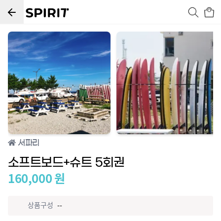
서파리
소프트보드+슈트 5회권
160,000
원
상품구성
--