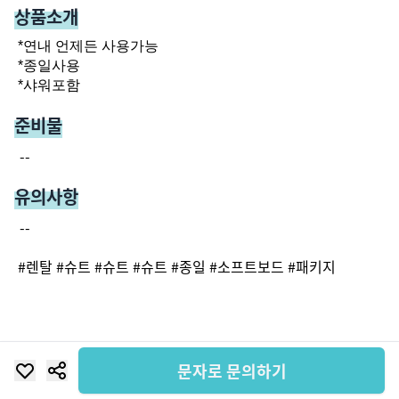
상품소개
*연내 언제든 사용가능

*종일사용

*샤워포함
준비물
--
유의사항
--
#
렌탈
#
슈트
#
슈트
#
슈트
#
종일
#
소프트보드
#
패키지
문자로 문의하기