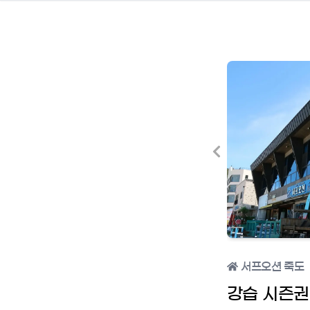
서프오션 죽도
강습 시즌권