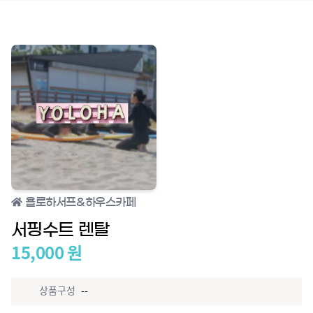
욜로하서프&하우스카페
서핑수트 렌탈
15,000
원
상품구성
--