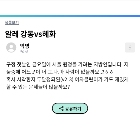
목록보기
알레 강동vs혜화
익명
3년 전
구정 첫날인 금요일에 서울 원정을 가려는 지방인입니다  저 
둘중에 어느곳이 더 그.나.마 사람이 없을까요..?ㅎㅎ

혹시 시작한지 두달정되된(v2-3) 여자클린이가 가도 재밌게 
할 수 있는 문제들이 많을까요?
공유하기