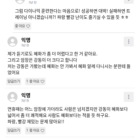
3년 전
그럼 다이나믹 훈련한다는 마음으로! 성공하면 대박! 실패하면 트
레이닝 아니겠습니까?! 파랑 빨강 난이도 즐기실 수 있을 듯 ㅎㅎ
좋아요
익명
3년 전
제가 듣기로도 혜화가 좀 더 어렵다고 한 거 같아요.

그리고 암장은 강동이 더 크다고 합니다

저는 강동은 가봤는데 혜화는 안 가봐서 혜화 알레 다니시는 분한테 들
었어요
답글쓰기
1
좋아요
익명
3년 전
연휴때는 어느 암장에 가더라도 사람은 넘치겠지만 강동이 혜화보다 
넓어서 좀 더 쾌적해요 사람도 혜화보다는 적을 듯 하구요.

파랑, 빨강 재밌는 문제 많아요!!
답글쓰기
1
좋아요