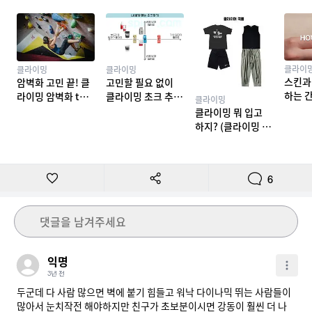
클라이
클라이밍
클라이밍
스킨과
암벽화 고민 끝! 클
고민할 필요 없이
하는 
라이밍 암벽화 top
클라이밍 초크 추천
클라이밍
밍 테이
10 추천
TOP 7
클라이밍 뭐 입고
하지? (클라이밍 복
장)
6
댓글을 남겨주세요
익명
3년 전
두군데 다 사람 많으면 벽에 붙기 힘들고 워낙 다이나믹 뛰는 사람들이 
많아서 눈치작전 해야하지만 친구가 초보분이시면 강동이 훨씬 더 나