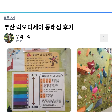
목록보기
부산 락오디세이 동래점 후기
무럭무럭
3년 전