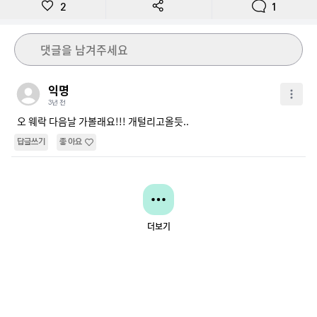
2
1
댓글을 남겨주세요
익명
3년 전
오 웨락 다음날 가볼래요!!! 개털리고올듯..
답글쓰기
좋아요
더보기