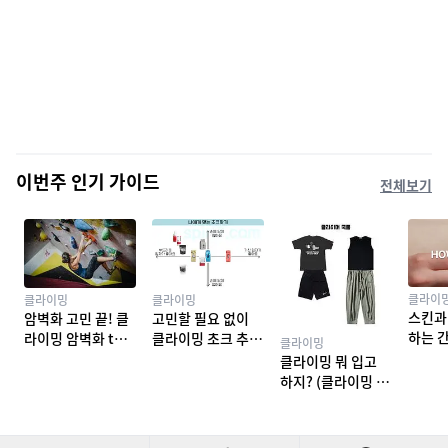
이번주 인기 가이드
전체보기
클라이
클라이밍
클라이밍
스킨과
암벽화 고민 끝! 클
고민할 필요 없이
하는 
라이밍 암벽화 top
클라이밍 초크 추천
클라이밍
밍 테이
10 추천
TOP 7
클라이밍 뭐 입고
하지? (클라이밍 복
장)