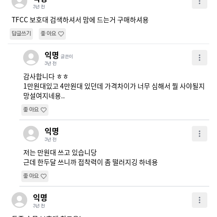
3년 전
TFCC 보호대 검색하셔서 맘에 드는거 구매하셔용
답글쓰기
좋아요
익명
글쓴이
3년 전
감사합니다 ㅎㅎ

1만원대있고 4만원대 있던데 가격차이가 너무 심해서 뭘 사야될지 
망설여지네용..
좋아요
익명
3년 전
저는 만원대 쓰고 있습니당 

근데 한두달 쓰니까 접착력이 좀 떨러지깅 하네용
좋아요
익명
3년 전