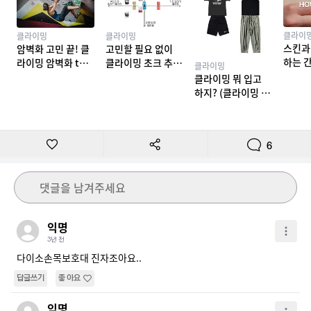
클라이
클라이밍
클라이밍
스킨과
암벽화 고민 끝! 클
고민할 필요 없이
하는 
라이밍 암벽화 top
클라이밍 초크 추천
클라이밍
밍 테이
10 추천
TOP 7
클라이밍 뭐 입고
하지? (클라이밍 복
장)
6
댓글을 남겨주세요
익명
3년 전
다이소손목보호대 진자조아요.. 
답글쓰기
좋아요
익명