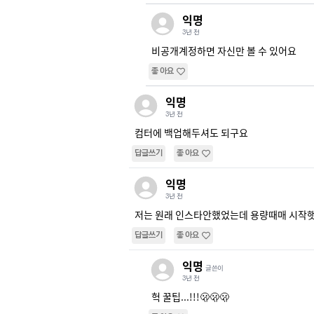
익명
3년 전
비공개계정하면 자신만 볼 수 있어요
좋아요
익명
3년 전
컴터에 백업해두셔도 되구요
답글쓰기
좋아요
익명
3년 전
저는 원래 인스타안했었는데 용량때매 시작햇
답글쓰기
좋아요
익명
글쓴이
3년 전
헉 꿀팁...!!!🫢🫢🫢