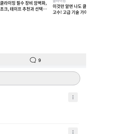
클라이밍
클라이밍 필수 장비 암벽화,
이것만 알면 나도 클라이밍
초크, 테이프 추천과 선택법
고수! 고급 기술 가이드
! 실력부터 체형까지
9