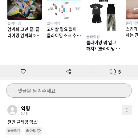
클라이
클라이밍
클라이밍
스킨과
암벽화 고민 끝! 클
고민할 필요 없이
하는 
라이밍 암벽화 top
클라이밍 초크 추천
클라이밍
밍 테이
10 추천
TOP 7
클라이밍 뭐 입고
하지? (클라이밍 복
장)
5
댓글을 남겨주세요
익명
3년 전
천안 클라임 맥스!
답글쓰기
좋아요