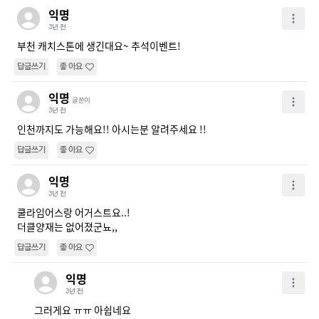
익명
3년 전
부천 캐치스톤에 생긴대요~ 추석이벤트!
답글쓰기
좋아요
익명
글쓴이
3년 전
인천까지도 가능해요!! 아시는분 알려주세요 !!
답글쓰기
좋아요
익명
3년 전
쿨라임어스랑 어거스트요..!

더클양재는 없어졌군뇨,, 
답글쓰기
좋아요
익명
3년 전
그러게요 ㅠㅠ 아쉽네요