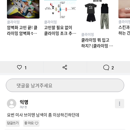
클라이
클라이밍
클라이밍
스킨과
암벽화 고민 끝! 클
고민할 필요 없이
하는 
라이밍 암벽화 top
클라이밍 초크 추천
클라이밍
밍 테이
10 추천
TOP 7
클라이밍 뭐 입고
하지? (클라이밍 복
장)
1
2
댓글을 남겨주세요
익명
3년 전
요번 미사 브이텐 남색이 좀 이상하긴하던데
답글쓰기
좋아요