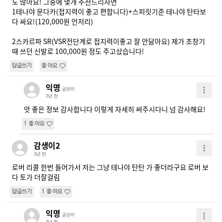
도 많아요! 그중에 몇개 추천드리자면 

1테나야 문다카(접지력이 좋고 편합니다)+스피릿기준 테나야 탄타보
다 싸요!(120,000원 언저리)

2스카르파 SR(VSR전단계로 접지력이좋고 잘 안닳아요) 제가 초창기
때 쓰던 신발로 100,000원 정도 주고샀습니다!
답글쓰기
좋아요
익명
글쓴이
3년 전
앗 좋은 정보 감사합니다 이렇게 자세히 써주시다니 넘 감사해요!
1
좋아요
감생이2
3년 전
로버 리콜 한번 들어가서 저는 그냥 테나야 탄탄 가 좋더라구요 로버 보
다 토가 더잘걸림
답글쓰기
1
좋아요
익명
글쓴이