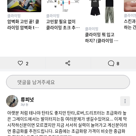
클라이
클라이밍
클라이밍
스킨과
암벽화 고민 끝! 클
고민할 필요 없이
하는 
라이밍 암벽화 top
클라이밍 초크 추천
클라이밍
밍 테이
10 추천
TOP 7
클라이밍 뭐 입고
하지? (클라이밍 복
장)
2
8
댓글을 남겨주세요
류피넛
3년 전
아랫분 처럼 테나야 탄타도 좋지만 탄타,로버,드리프터는 초급화라 높
은 그레이드에서는 발이터지는등 여러문제가 생길수있어요... 이제 막 
시작하신분이면 모르겠지만 지금 서서히 실력이 늘어가고 계신분이라
면 중급화를 추천드립니다. 요즘에는 초급화랑 가격이 비슷한 중급화