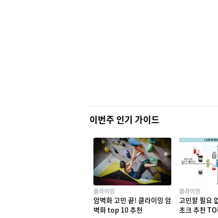
이번주 인기 가이드
클라이밍
클라이밍
암벽화 고민 끝! 클라이밍 암
고민할 필요 
벽화 top 10 추천
초크 추천 TO