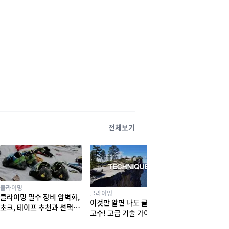
전체보기
클라이밍
클라이밍
클라이밍 필수 장비 암벽화,
이것만 알면 나도 클라이밍
초크, 테이프 추천과 선택법
고수! 고급 기술 가이드
! 실력부터 체형까지