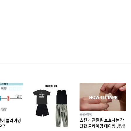
클라이밍
스킨과 관절을 보호하는 간
없이 클라이밍
단한 클라이밍 테이핑 방법!
P 7