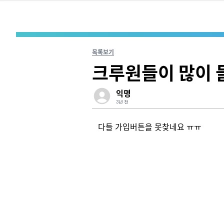
목록보기
크루원들이 많이 
익명
3년 전
다들 가입버튼을 못찾네요 ㅠㅠ