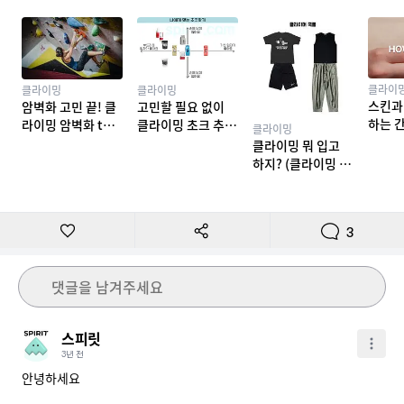
클라이
클라이밍
클라이밍
스킨과
암벽화 고민 끝! 클
고민할 필요 없이
하는 
라이밍 암벽화 top
클라이밍 초크 추천
클라이밍
밍 테이
10 추천
TOP 7
클라이밍 뭐 입고
하지? (클라이밍 복
장)
3
댓글을 남겨주세요
스피릿
3년 전
안녕하세요
