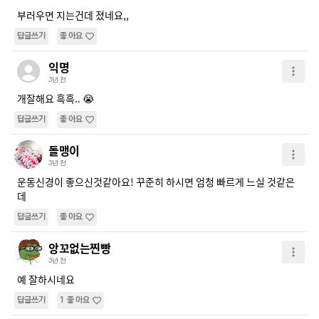
부러우면 지는건데 졌네요,,
답글쓰기
좋아요
익명
3년 전
개잘해요 흑흑.. 😭 
답글쓰기
좋아요
돌맹이
3년 전
운동신경이 좋으신것같아요! 꾸준히 하시면 엄청 빠르게 느실 것같은
데
답글쓰기
좋아요
앙꼬없는찐빵
3년 전
예 잘하시네요
답글쓰기
1
좋아요