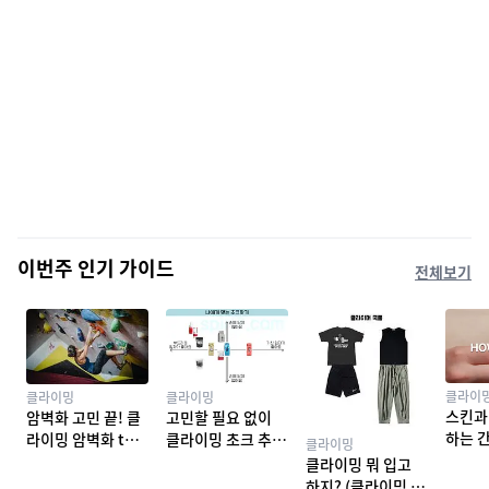
이번주 인기 가이드
전체보기
클라이
클라이밍
클라이밍
스킨과
암벽화 고민 끝! 클
고민할 필요 없이
하는 
라이밍 암벽화 top
클라이밍 초크 추천
클라이밍
밍 테이
10 추천
TOP 7
클라이밍 뭐 입고
하지? (클라이밍 복