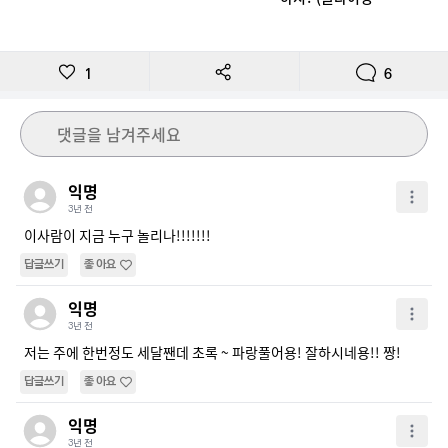
장)
1
6
댓글을 남겨주세요
익명
3년 전
이사람이 지금 누구 놀리나!!!!!!! 
답글쓰기
좋아요
익명
3년 전
저는 주에 한번정도 세달짼데 초록 ~ 파랑풀어용! 잘하시네용!! 짱!
답글쓰기
좋아요
익명
3년 전