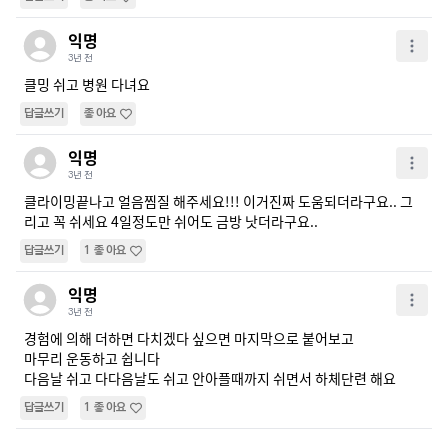
익명
3년 전
클밍 쉬고 병원 다녀요
답글쓰기
좋아요
익명
3년 전
클라이밍끝나고 얼음찜질 해주세요!!! 이거진짜 도움되더라구요.. 그
리고 꼭 쉬세요 4일정도만 쉬어도 금방 낫더라구요..
답글쓰기
1
좋아요
익명
3년 전
경험에 의해 더하면 다치겠다 싶으면 마지막으로 붙어보고

마무리 운동하고 쉽니다

다음날 쉬고 다다음날도 쉬고 안아플때까지 쉬면서 하체단련 해요
답글쓰기
1
좋아요