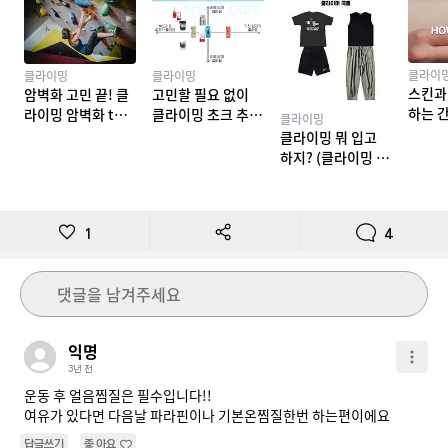
클라이
클라이밍
클라이밍
스킨과
암벽화 고민 끝! 클
고민할 필요 없이
하는 
라이밍 암벽화 top
클라이밍 초크 추천
클라이밍
밍 테이
10 추천
TOP 7
클라이밍 뭐 입고
하지? (클라이밍 복
장)
1
4
댓글을 남겨주세요
익명
3년 전
운동 후 얼음찜질은 필수입니다!!

여유가 있다면 다음날 파라핀이나 기본온찜질한번 하는편이에요
답글쓰기
좋아요